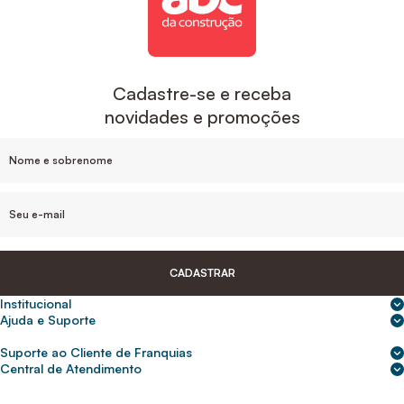
Cadastre-se e receba
novidades e promoções
CADASTRAR
Institucional
Sobre nós
Ajuda e Suporte
Central de Ajuda
Nossas lojas
Suporte ao Cliente de Franquias
Frete e entrega
Para empresas
2ª Via de Boletos - Crédito ABC
Central de Atendimento
Trocas e devoluções
0800 200 0216
Seja um franqueado
Portal de solicitação do titular
Cupons de desconto