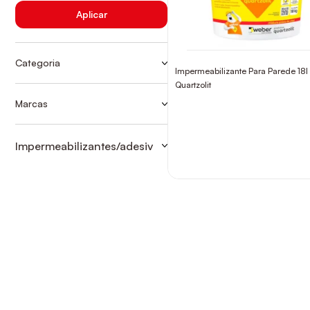
Aplicar
Categoria
Impermeabilizante Para Parede 18l
IMPER PAREDES EXT/FACHADA
Quartzolit
IMPERMEABILIZAÇÃO EXTERNA
Marcas
QUARTZOLIT
Impermeabilizantes/adesiv
IMPER PAREDES EXT/FACHADA