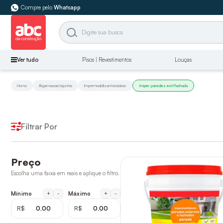
Compre pelo
Whatsapp
Ver tudo
Pisos | Revestimentos
Louças
Home
Argamassas/rejuntes
Impermeabilizantes/adesiv
Imper paredes ext/fachada
Filtrar Por
Preço
Escolha uma faixa em reais e aplique o filtro.
+
-
+
-
Mínimo
Máximo
R$
R$