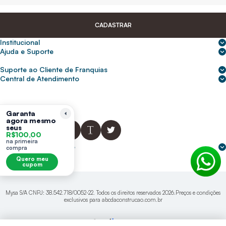
CADASTRAR
Institucional
Sobre nós
Ajuda e Suporte
Central de Ajuda
Nossas lojas
Suporte ao Cliente de Franquias
Frete e entrega
Para empresas
2ª Via de Boletos - Crédito ABC
Central de Atendimento
Trocas e devoluções
0800 200 0216
Seja um franqueado
Portal de solicitação do titular
Cupons de desconto
Trabalhe conosco
(31) 9 9105-5920
Siga-nos
Política de Privacidade
Garanta
agora mesmo
abcnasuacasa.atendimento@abcdaconstrucao.com.br
Privacidade e segurança
seus
R$100,00
Voz: Segunda a Sexta das 08:00 às 18:00
na primeira
Whatsapp: Segunda a Sexta das 08:00 às 18:00
Formas de pagamento
compra
Domingos e Feriados - sem expediente.
Quero meu
cupom
Mysa S/A CNPJ: 38.542.718/0052-22. Todos os direitos reservados 2026.Preços e condições
exclusivos para abcdaconstrucao.com.br