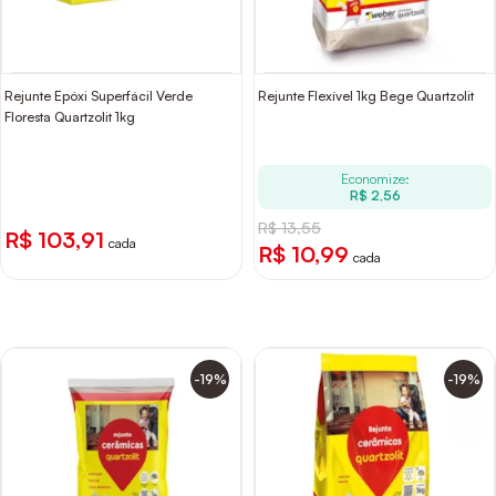
Rejunte Epóxi Superfácil Verde
Rejunte Flexível 1kg Bege Quartzolit
Floresta Quartzolit 1kg
Economize:
R$ 2,56
R$ 13,55
R$ 103,91
cada
R$ 10,99
cada
-19%
-19%