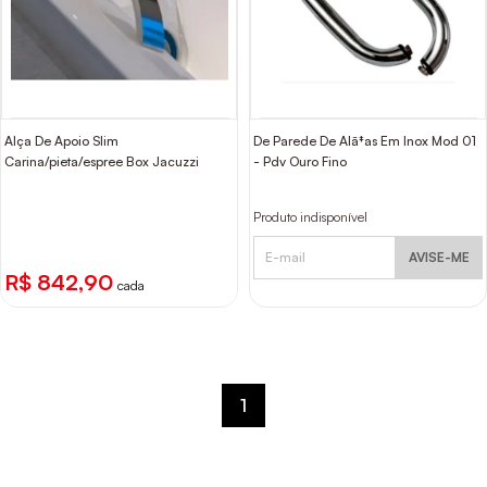
Alça De Apoio Slim
De Parede De Alã‡as Em Inox Mod 01
Carina/pieta/espree Box Jacuzzi
- Pdv Ouro Fino
Produto indisponível
AVISE-ME
R$ 842,90
cada
1