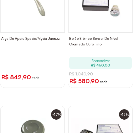
Alça De Apoio Spazia/Mysia Jacuzzi
Botão Elétrico Sensor De Nível
Cromado Ouro Fino
Economize:
R$ 460,00
R$ 1.040,90
R$ 842,90
cada
R$ 580,90
cada
-47%
-43%