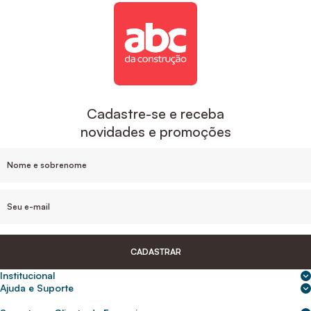
Cadastre-se e receba
novidades e promoções
CADASTRAR
Institucional
Sobre nós
Ajuda e Suporte
Central de Ajuda
Nossas lojas