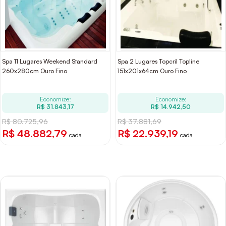
Spa 11 Lugares Weekend Standard
Spa 2 Lugares Topcril Topline
260x280cm Ouro Fino
151x201x64cm Ouro Fino
Economize:
Economize:
R$ 31.843,17
R$ 14.942,50
R$ 80.725,96
R$ 37.881,69
R$ 48.882,79
R$ 22.939,19
cada
cada