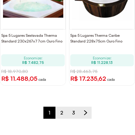
Spa 5 Lugares Sextavada Therma
Spa 5 Lugares Therma Caribe
Standard 230x267x77cm Ouro Fino
Standard 228x75cm Ouro Fino
Economize:
Economize:
R$ 7.482,75
R$ 11.228,13
R$ 18.970,80
R$ 28.463,75
R$ 11.488,05
R$ 17.235,62
cada
cada
1
2
3