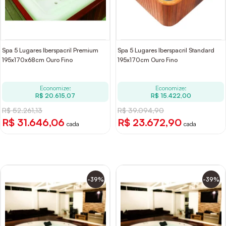
Spa 5 Lugares Iberspacril Premium
Spa 5 Lugares Iberspacril Standard
195x170x68cm Ouro Fino
195x170cm Ouro Fino
Economize:
Economize:
R$ 20.615,07
R$ 15.422,00
R$ 52.261,13
R$ 39.094,90
R$ 31.646,06
R$ 23.672,90
cada
cada
-39%
-39%