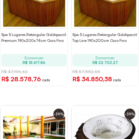
Spa 5 Lugares Retangular Goldspacril
Spa 5 Lugares Retangular Goldspacril
Premium 190x200x74cm Ouro Fino
Top Line 190x200cm Ouro Fino
Economize:
Economize:
R$ 18.617,86
R$ 22.702,27
R$ 47.196,62
R$ 57.552,65
R$ 28.578,76
R$ 34.850,38
cada
cada
-39%
-39%