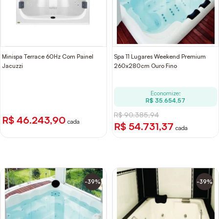
Minispa Terrace 60Hz Com Painel
Spa 11 Lugares Weekend Premium
Jacuzzi
260x280cm Ouro Fino
Economize:
R$ 35.654,57
R$ 90.385,94
R$ 46.243,90
cada
R$ 54.731,37
cada
-39%
-39%