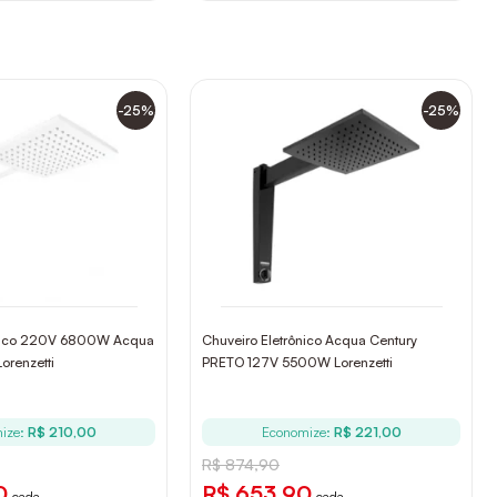
-25%
-25%
ônico 220V 6800W Acqua
Chuveiro Eletrônico Acqua Century
orenzetti
PRETO 127V 5500W Lorenzetti
ize:
R$ 210,00
Economize:
R$ 221,00
R$ 874,90
0
R$ 653,90
cada
cada