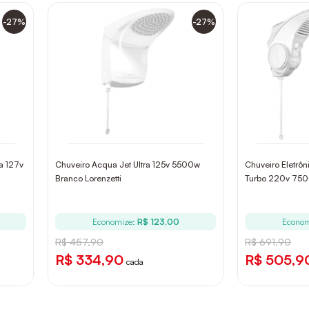
-27%
-27%
ra 127v
Chuveiro Acqua Jet Ultra 125v 5500w
Chuveiro Eletrô
Branco Lorenzetti
Turbo 220v 7500
Economize:
R$ 123,00
Econom
R$ 457,90
R$ 691,90
R$ 334,90
R$ 505,9
cada