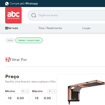
Compre pelo
Whatsapp
Ver tudo
Pisos | Revestimentos
Louças
Home
Banheiro - chuveiros black
Filtrar Por
Preço
Escolha uma faixa em reais e aplique o filtro.
+
-
+
-
Mínimo
Máximo
R$
R$