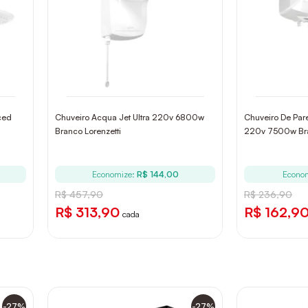
ced
Chuveiro Acqua Jet Ultra 220v 6800w
Chuveiro De Pare
Branco Lorenzetti
220v 7500w Bra
Economize:
R$ 144,00
Econo
R$ 457,90
R$ 236,90
R$ 313,90
R$ 162,9
cada
-27%
-27%