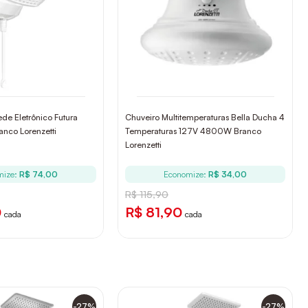
de Eletrônico Futura
Chuveiro Multitemperaturas Bella Ducha 4
nco Lorenzetti
Temperaturas 127V 4800W Branco
Lorenzetti
mize:
R$ 74,00
Economize:
R$ 34,00
R$ 115,90
0
R$ 81,90
cada
cada
-27%
-27%