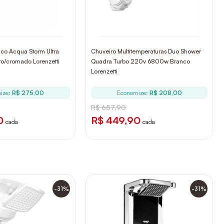
ico Acqua Storm Ultra
Chuveiro Multitemperaturas Duo Shower
o/cromado Lorenzetti
Quadra Turbo 220v 6800w Branco
Lorenzetti
ize:
R$ 275,00
Economize:
R$ 208,00
R$ 657,90
0
R$ 449,90
cada
cada
-31%
-31%