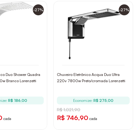
-27%
-27%
nico Duo Shower Quadra
Chuveiro Eletrônico Acqua Duo Ultra
w Branco Lorenzetti
220v 7800w Preto/cromada Lorenzetti
ize:
R$ 186,00
Economize:
R$ 275,00
R$ 1.021,90
0
R$ 746,90
cada
cada