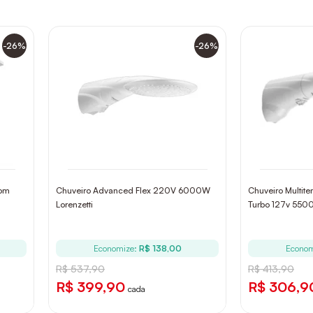
-26%
-26%
Com
Chuveiro Advanced Flex 220V 6000W
Chuveiro Multit
Lorenzetti
Turbo 127v 5500
Economize:
R$ 138,00
Econom
R$ 537,90
R$ 413,90
R$ 399,90
R$ 306,9
cada