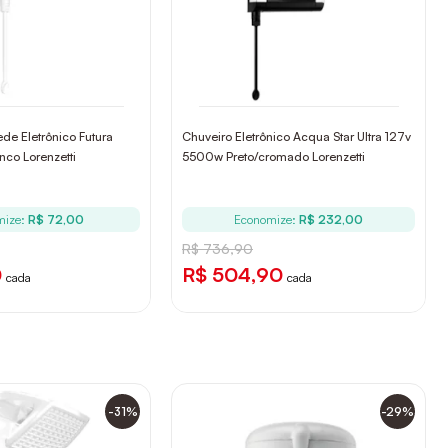
de Eletrônico Futura
Chuveiro Eletrônico Acqua Star Ultra 127v
co Lorenzetti
5500w Preto/cromado Lorenzetti
mize:
R$ 72,00
Economize:
R$ 232,00
R$ 736,90
0
R$ 504,90
cada
cada
-31%
-29%