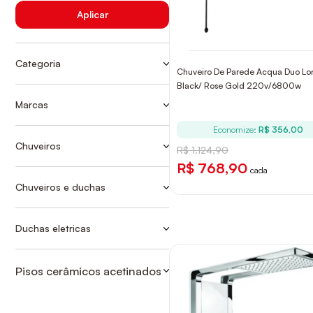
Aplicar
Categoria
Chuveiro De Parede Acqua Duo Lor
Ver mais
ACESSÓRIOS
Black/ Rose Gold 220v/6800w
CHUVEIROS
Marcas
CARDAL
CHUVEIROS ELÉTRICOS
Economize:
R$ 356,00
HYDRA
CHUVEIROS ELETRÔNICOS
Chuveiros
R$ 1.124,90
CHUVEIROS ELÉTRICOS
LORENZETTI
CHUVEIROS HIBRIDOS
R$ 768,90
cada
CHUVEIROS ELETRÔNICOS
CHUVEIROS PARA AQUECEDORES
Chuveiros e duchas
CHUVEIROS
CHUVEIROS HIBRIDOS
CONVENCIONAIS-BOLD
DIGITAIS
Duchas eletricas
ACESSÓRIOS
ELETRONICAS
DIGITAIS
Pisos cerâmicos acetinados
FECHADURAS INTELIGENTES
ELETRONICAS
CONVENCIONAIS-BOLD
HIBRIDAS
HIBRIDAS