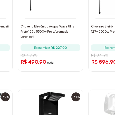
enzetti
Chuveiro Eletrônico Acqua Wave Ultra
Chuveiro Eletrôn
Preto 127v 5500w Preto/cromada
127v 5500w Pret
Lorenzetti
Economize:
R$ 227,00
Econom
R$ 717,90
R$ 871,90
R$ 490,90
R$ 596,9
cada
-32%
-31%