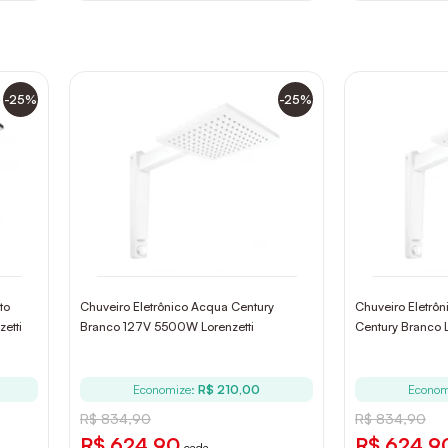
-25%
-25%
to
Chuveiro Eletrônico Acqua Century
Chuveiro Eletr
etti
Branco 127V 5500W Lorenzetti
Century Branco L
Economize:
R$ 210,00
Econom
R$ 834,90
R$ 834,90
R$ 624,90
R$ 624,9
cada