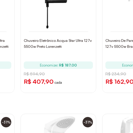
tra
Chuveiro Eletrônico Acqua Star Ultra 127v
Chuveiro De Pare
zetti
5500w Preto Lorenzetti
127v 5500w Bran
Economize:
R$ 187,00
Econo
R$ 594,90
R$ 234,90
R$ 407,90
R$ 162,9
cada
-31%
-31%