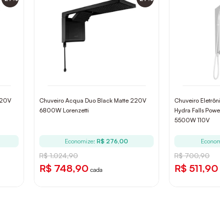
220V
Chuveiro Acqua Duo Black Matte 220V
Chuveiro Eletrô
6800W Lorenzetti
Hydra Falls Pow
5500W 110V
Economize:
R$ 276,00
Econom
R$ 1.024,90
R$ 700,90
R$ 748,90
R$ 511,90
cada