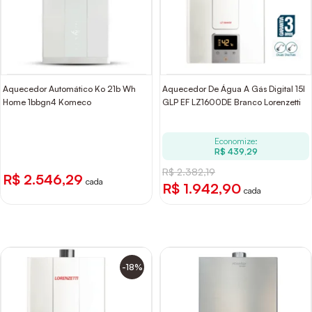
Aquecedor Automático Ko 21b Wh
Aquecedor De Água A Gás Digital 15l
Home 1bbgn4 Komeco
GLP EF LZ1600DE Branco Lorenzetti
Economize:
R$ 439,29
R$ 2.382,19
R$ 2.546,29
cada
R$ 1.942,90
cada
-18%