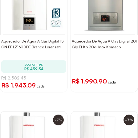
Aquecedor De Água A Gás Digital 15l
Aquecedor De Água A Gás Digital 20l
GN EF LZ1600DE Branco Lorenzetti
Glp Ef Ko 20di Inox Komeco
Economize:
R$ 439,34
R$ 2.382,43
R$ 1.990,90
cada
R$ 1.943,09
cada
-7%
-7%