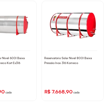
ar Nível 600l Baixa
Reservatório Solar Nível 800l Baixa
meco Kort Es316
Pressão Inox 316 Komeco
90
R$ 7.668,90
cada
cada