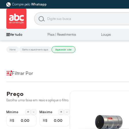
Compre pelo
Whatsapp
Ver tudo
Pisos | Revestimentos
Louças
Home
Banho e aquecimento água
Aquecedor solar
Filtrar Por
Preço
Escolha uma faixa em reais e aplique o filtro.
+
-
+
-
Mínimo
Máximo
R$
R$