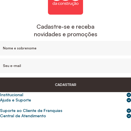
Cadastre-se e receba
novidades e promoções
CADASTRAR
Institucional
Sobre nós
Ajuda e Suporte
Central de Ajuda
Nossas lojas
Suporte ao Cliente de Franquias
Frete e entrega
Para empresas
2ª Via de Boletos - Crédito ABC
Central de Atendimento
Trocas e devoluções
0800 200 0216
Seja um franqueado
Portal de solicitação do titular
Cupons de desconto
Trabalhe conosco