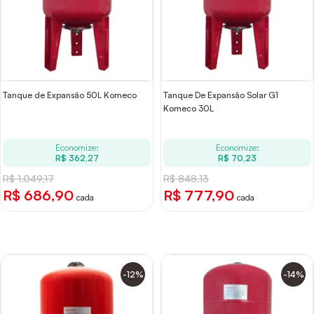
Tanque de Expansão 50L Komeco
Tanque De Expansão Solar G1
Komeco 30L
Economize:
Economize:
R$ 362,27
R$ 70,23
R$ 1.049,17
R$ 848,13
R$ 686,90
R$ 777,90
cada
cada
-12%
-14%