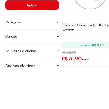
Aplicar
Categoria
Braço Para Chuveiro 30cm Branco
ACESSÓRIOS
Lorenzetti
CHUVEIROS
Marcas
LORENZETTI
CHUVEIROS ELÉTRICOS
Economize:
R$ 0,98
Chuveiros e duchas
R$ 32,88
CHUVEIROS
R$ 31,90
cada
Duchas eletricas
ACESSÓRIOS