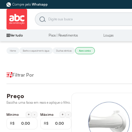
Compre pelo
Whatsapp
Ver tudo
Pisos | Revestimentos
Louças
Home
Banho e aquecimento água
Duchas eletricas
Acessórios
Filtrar Por
Preço
Escolha uma faixa em reais e aplique o filtro.
+
-
+
-
Mínimo
Máximo
R$
R$