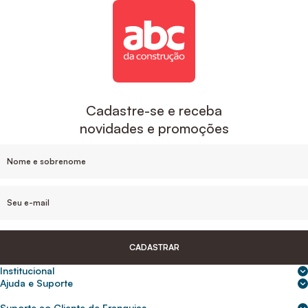
Cadastre-se e receba
novidades e promoções
CADASTRAR
Institucional
Sobre nós
Ajuda e Suporte
Central de Ajuda
Nossas lojas
Suporte ao Cliente de Franquias