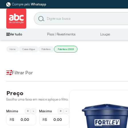
Compre pelo
Whatsapp
Ver tudo
Pisos | Revestimentos
Louças
Home
Caixas d'água
Polietileno
Polietileno 2000l
Filtrar Por
Preço
Escolha uma faixa em reais e aplique o filtro.
+
-
+
-
Mínimo
Máximo
R$
R$