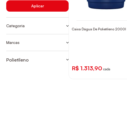
Aplicar
Categoria
Caixa D`água De Polietileno 2000l 
CAIXAS D'ÁGUA
POLIETILENO 2000L
Marcas
ACQUALIMP
FORTLEV
Polietileno
POLIETILENO 2000L
R$ 1.313,90
cada