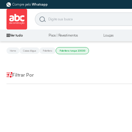
Compre pelo
Whatsapp
Ver tudo
Pisos | Revestimentos
Louças
Home
Caixas d'água
Polietileno
Polietileno tanque 20000l
Filtrar Por