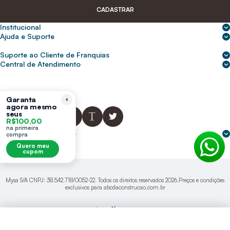
CADASTRAR
Institucional
Sobre nós
Ajuda e Suporte
Central de Ajuda
Nossas lojas
Suporte ao Cliente de Franquias
Frete e entrega
Para empresas
2ª Via de Boletos - Crédito ABC
Central de Atendimento
Trocas e devoluções
0800 200 0216
Seja um franqueado
Portal de solicitação do titular
Cupons de desconto
Trabalhe conosco
(31) 9 9105-5920
Siga-nos
Política de Privacidade
Garanta
agora mesmo
abcnasuacasa.atendimento@abcdaconstrucao.com.br
Privacidade e segurança
seus
R$100,00
Voz: Segunda a Sexta das 08:00 às 18:00
na primeira
Whatsapp: Segunda a Sexta das 08:00 às 18:00
Formas de pagamento
compra
Domingos e Feriados - sem expediente.
Quero meu
cupom
Mysa S/A CNPJ: 38.542.718/0052-22. Todos os direitos reservados 2026.Preços e condições
exclusivos para abcdaconstrucao.com.br
menu
account_circle
search
shopping_bag