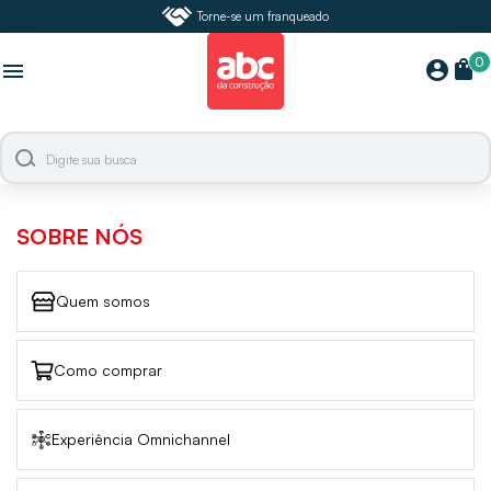
Torne-se um franqueado
0
shopping_bag
account_circle
menu
SOBRE NÓS
Quem somos
Como comprar
Experiência Omnichannel