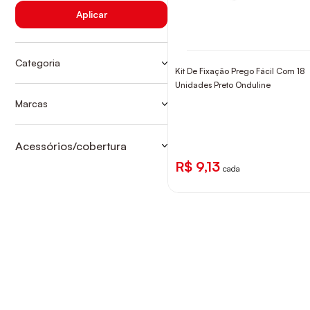
Aplicar
Categoria
Kit De Fixação Prego Fácil Com 18
KIT VEDAÇÃO E FIXAÇÃO
Unidades Preto Onduline
OUTROS/COBERTURA
Marcas
ACQUALIMP
PARAFUSO
ONDULINE
TELHAS
Acessórios/cobertura
KIT VEDAÇÃO E FIXAÇÃO
R$ 9,13
cada
OUTROS/COBERTURA
PARAFUSO