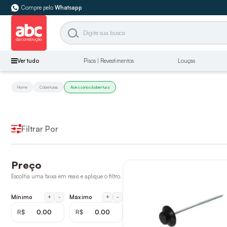
Compre pelo
Whatsapp
Ver tudo
Pisos | Revestimentos
Louças
Home
Coberturas
Acessórios/cobertura
Filtrar Por
Preço
Escolha uma faixa em reais e aplique o filtro.
+
-
+
-
Mínimo
Máximo
R$
R$