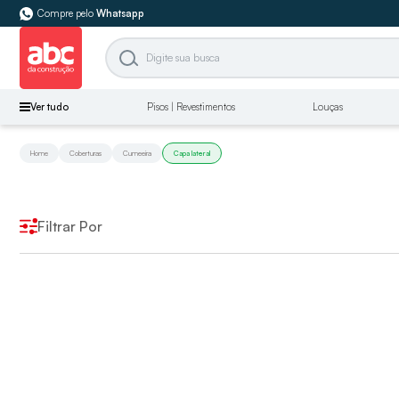
Compre pelo
Whatsapp
Ver tudo
Pisos | Revestimentos
Louças
Home
Coberturas
Cumeeira
Capa lateral
Filtrar Por