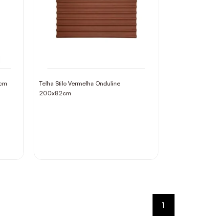
2cm
Telha Stilo Vermelha Onduline
200x82cm
1