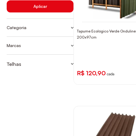
Aplicar
Categoria
Tapume Ecológico Verde Onduline
CALHAS E TELHAS
200x97cm
TELHA ECOLOGICA
Marcas
ONDULINE
TELHAS
Telhas
TELHA ECOLOGICA
R$ 120,90
cada