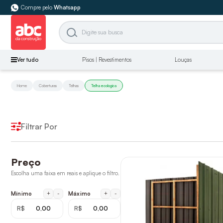
Compre pelo
Whatsapp
Ver tudo
Pisos | Revestimentos
Louças
Home
Coberturas
Telhas
Telha ecologica
Filtrar Por
Preço
Escolha uma faixa em reais e aplique o filtro.
+
-
+
-
Mínimo
Máximo
R$
R$