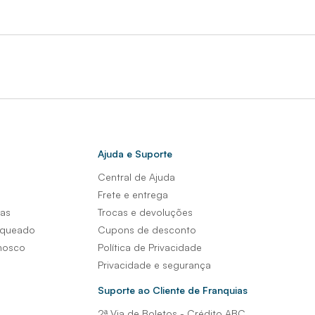
Ajuda e Suporte
Central de Ajuda
s
Frete e entrega
sas
Trocas e devoluções
nqueado
Cupons de desconto
nosco
Política de Privacidade
Privacidade e segurança
Suporte ao Cliente de Franquias
2ª Via de Boletos - Crédito ABC