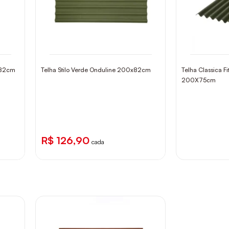
x82cm
Telha Stilo Verde Onduline 200x82cm
Telha Classica F
200X75cm
R$ 126,90
cada