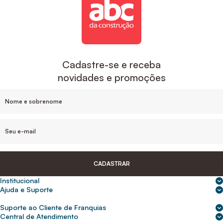
Cadastre-se e receba
novidades e promoções
CADASTRAR
Institucional
Sobre nós
Ajuda e Suporte
Central de Ajuda
Nossas lojas
Suporte ao Cliente de Franquias
Frete e entrega
Para empresas
2ª Via de Boletos - Crédito ABC
Central de Atendimento