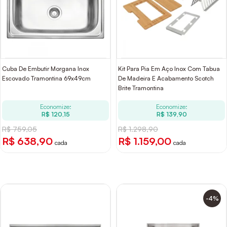
Cuba De Embutir Morgana Inox
Kit Para Pia Em Aço Inox Com Tabua
Escovado Tramontina 69x49cm
De Madeira E Acabamento Scotch
Brite Tramontina
Economize:
Economize:
R$ 120,15
R$ 139,90
R$ 759,05
R$ 1.298,90
R$ 638,90
R$ 1.159,00
cada
cada
-4%