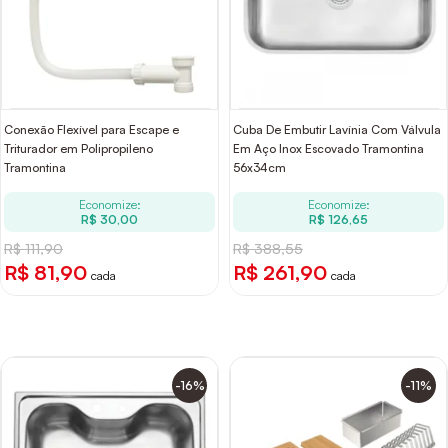
Conexão Flexível para Escape e
Cuba De Embutir Lavínia Com Válvula
Triturador em Polipropileno
Em Aço Inox Escovado Tramontina
Tramontina
56x34cm
Economize:
Economize:
R$ 30,00
R$ 126,65
R$ 111,90
R$ 388,55
R$ 81,90
R$ 261,90
cada
cada
-16%
-11%