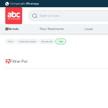
Compre pelo
Whatsapp
Ver tudo
Pisos | Revestimentos
Louças
Home
Cubas, pias e tanques
Bancada vidro
Tripla
Filtrar Por