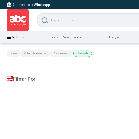
Compre pelo
Whatsapp
Ver tudo
Pisos | Revestimentos
Louças
Home
Cubas, pias e tanques
Cuba inox dupla
Escovada
Filtrar Por