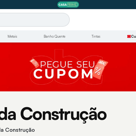
Metais
Banho Quente
Tintas
confirmation_number
Cu
da Construção
a Construção