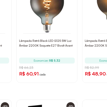
Lâmpada Retrô Black LED G125 5W Luz
Lâmpada Retrô 
nt
Âmbar 2200K Soquete E27 Bivolt Avant
Âmbar 2200K So
Economize:
R$ 5,32
Econo
R$ 66,23
R$ 52,99
R$ 60,91
R$ 48,90
cada
-8%
-8%