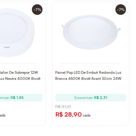
-7%
-7%
Plafon De Sobrepor 12W
Painel Pop LED De Embuti Redondo Luz
uz Neutra 4000K Bivolt
Branca 6500K Bivolt Avant 30cm 24W
omize:
R$ 1,45
Economize:
R$ 2,31
R$ 31,21
R$ 28,90
ada
cada