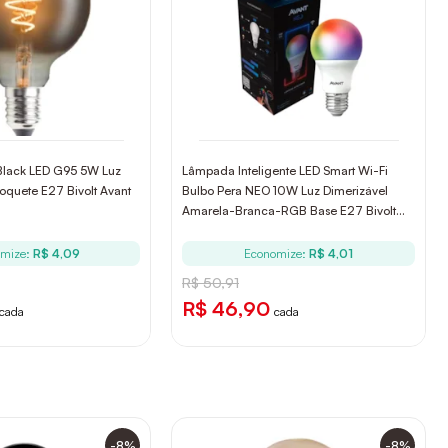
Black LED G95 5W Luz
Lâmpada Inteligente LED Smart Wi-Fi
quete E27 Bivolt Avant
Bulbo Pera NEO 10W Luz Dimerizável
Amarela-Branca-RGB Base E27 Bivolt
Avant
mize:
R$ 4,09
Economize:
R$ 4,01
R$ 50,91
R$ 46,90
cada
cada
-8%
-8%