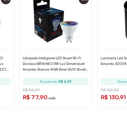
ED
Lâmpada Inteligente LED Smart Wi-Fi
Luminaria Led S
uz
Dicroica MR16 NEO 5W Luz Dimerizável
Amarela 3000K P
 E27
Amarela-Branca-RGB Base GU10 Bivolt
Avant
Economize:
R$ 6,39
Econo
R$ 84,29
R$ 142,92
R$ 77,90
R$ 130,91
cada