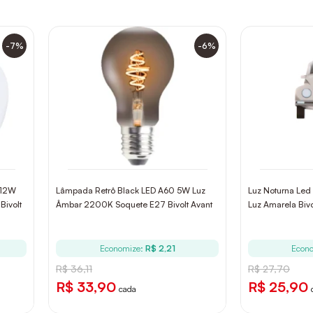
-7%
-6%
 12W
Lâmpada Retrô Black LED A60 5W Luz
Luz Noturna Led
ivolt
Âmbar 2200K Soquete E27 Bivolt Avant
Luz Amarela Biv
Economize:
R$ 2,21
Econ
R$ 36,11
R$ 27,70
R$ 33,90
R$ 25,90
cada