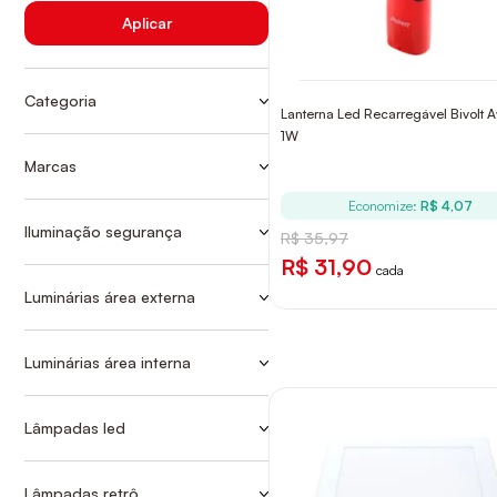
Aplicar
Categoria
Lanterna Led Recarregável Bivolt A
Ver mais
ACESSORIOS
1W
ARANDELA
Marcas
AVANT
ARANDELAS
Economize:
R$ 4,07
BLACK
Iluminação segurança
R$ 35,97
LANTERNAS
BULBO
R$ 31,90
cada
DICRÓICA
Luminárias área externa
REFLETORES
FLOURESCENTES
SPOT
ILUMINAÇÃO
Luminárias área interna
ARANDELA
ILUMINAÇÃO SEGURANÇA
LUZ NOTURNA
Lâmpadas led
LÂMPADAS DICROICAS
BULBO
PAINÉIS
LÂMPADAS RETRÔ
DICRÓICA
SPOT
Lâmpadas retrô