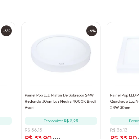
-6%
-6%
Painel Pop LED Plafon De Sobrepor 24W
Painel Pop LED P
Redondo 30cm Luz Neutra 4000K Bivolt
Quadrado Luz Ne
Avant
24W 30cm
Economize:
R$ 2,23
Econ
R$ 36,13
R$ 36,13
R$ 33,90
R$ 33,90
cada