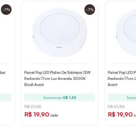
-7%
-7%
bar
Painel Pop LED Plafon De Sobrepor 12W
Painel Pop LED 
Redondo 17cm Luz Amarela 3000K
Redondo 17cm L
Bivolt Avant
Avant
Economize:
R$ 1,45
Econ
R$ 21,35
R$ 21,35
R$ 19,90
R$ 19,90
cada
c