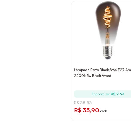
Lâmpada Retrô Black St64 E27 Am
2200k 5w Bivolt Avant
Economize:
R$ 2,63
R$ 38,53
R$ 35,90
cada