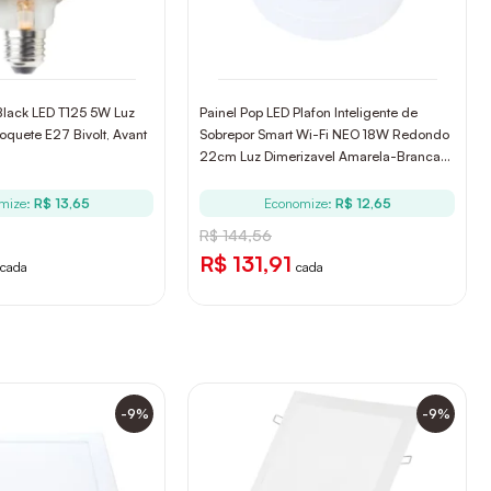
lack LED T125 5W Luz
Painel Pop LED Plafon Inteligente de
uete E27 Bivolt, Avant
Sobrepor Smart Wi-Fi NEO 18W Redondo
22cm Luz Dimerizavel Amarela-Branca
Bivolt Avant
mize:
R$ 13,65
Economize:
R$ 12,65
R$ 144,56
R$ 131,91
cada
cada
-9%
-9%