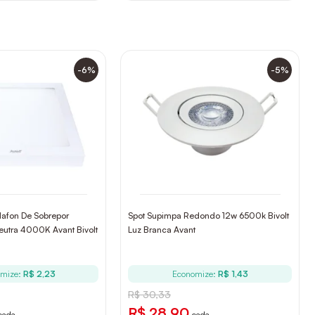
-6%
-5%
lafon De Sobrepor
Spot Supimpa Redondo 12w 6500k Bivolt
utra 4000K Avant Bivolt
Luz Branca Avant
omize:
R$ 2,23
Economize:
R$ 1,43
R$ 30,33
R$ 28,90
cada
cada