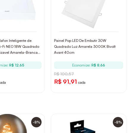
lafon Inteligente de
Painel Pop LED De Embutir 30W
Wi-Fi NEO 18W Quadrado
Quadrado Luz Amarela 3000K Bivolt
izavel Amarela-Branca
Avant 40cm
mize:
R$ 12,65
Economize:
R$ 8,66
R$ 100,57
R$ 91,91
cada
cada
-8%
-8%