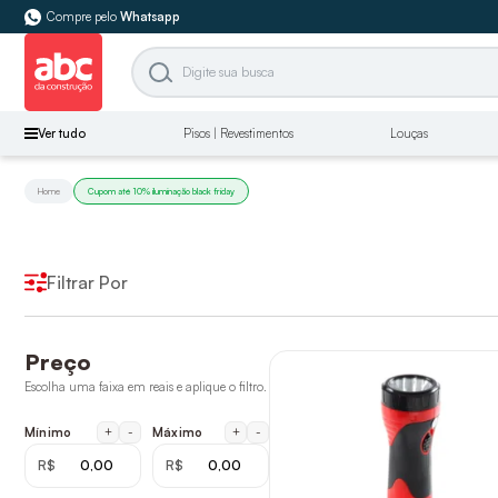
Compre pelo
Whatsapp
Ver tudo
Pisos | Revestimentos
Louças
Home
Cupom até 10% iluminação black friday
Filtrar Por
Preço
Escolha uma faixa em reais e aplique o filtro.
+
-
+
-
Mínimo
Máximo
R$
R$