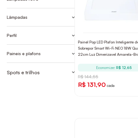
LANTERNAS
BLACK
LED
BULBO
Lâmpadas
LUZ NOTURNA
BULBO
TUBULARES
PAINÉIS
FLOURESCENTES
Perfil
PAINEIS DE EMBUTIR
ACESSORIOS
LÂMPADAS DICROICAS
Painel Pop LED Plafon Inteligente d
PAINEIS DE SOBREPOR
Sobrepor Smart Wi-Fi NEO 18W Q
LED
LED
Paineis e plafons
22cm Luz Dimerizavel Amarela-Br
PERFIL
PAINEIS DE EMBUTIR
TUBULARES
Bivolt Avant
REFLETORES
Economize:
R$ 12,65
PAINEIS DE SOBREPOR
Spots e trilhos
R$ 144,55
SPOT
SPOTS DE EMBUTIR
R$ 131,90
cada
SPOTS DE EMBUTIR
SPOTS DE SOBREPOR
SPOTS DE SOBREPOR
TUBULARES