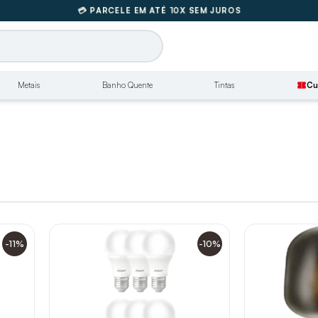
🚚
FRETE GRÁTIS SUL E SUDESTE
💳 PARCELE EM ATÉ 10X SEM JUROS
🚚
FRETE GRÁTIS SUL E SUDESTE
Metais
Banho Quente
Tintas
confirmation_number
Cu
-11%
-10%