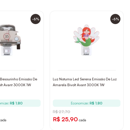
-6%
-6%
 Besourinho Emissão De
Luz Noturna Led Serena Emissão De Luz
olt Avant 3000K 1W
Amarela Bivolt Avant 3000K 1W
omize:
R$ 1,80
Economize:
R$ 1,80
R$ 27,70
R$ 25,90
cada
cada