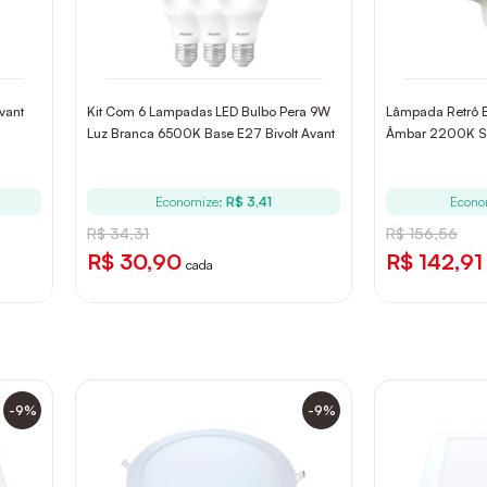
vant
Kit Com 6 Lampadas LED Bulbo Pera 9W
Lâmpada Retrô B
Luz Branca 6500K Base E27 Bivolt Avant
Âmbar 2200K Soq
Economize:
R$ 3,41
Econo
R$ 34,31
R$ 156,56
R$ 30,90
R$ 142,91
cada
-9%
-9%