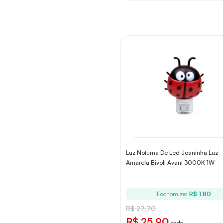
Luz Noturna De Led Joaninha Luz
Amarela Bivolt Avant 3000K 1W
Economize:
R$ 1,80
R$ 27,70
R$ 25,90
cada