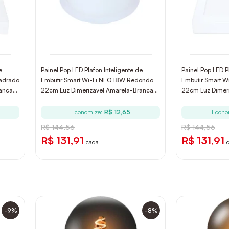
e
Painel Pop LED Plafon Inteligente de
Painel Pop LED P
uadrado
Embutir Smart Wi-Fi NEO 18W Redondo
Embutir Smart 
anca
22cm Luz Dimerizavel Amarela-Branca
22cm Luz Dimer
Bivolt Avant
Bivolt Avant
Economize:
R$ 12,65
Econo
R$ 144,56
R$ 144,56
R$ 131,91
R$ 131,91
cada
-9%
-8%