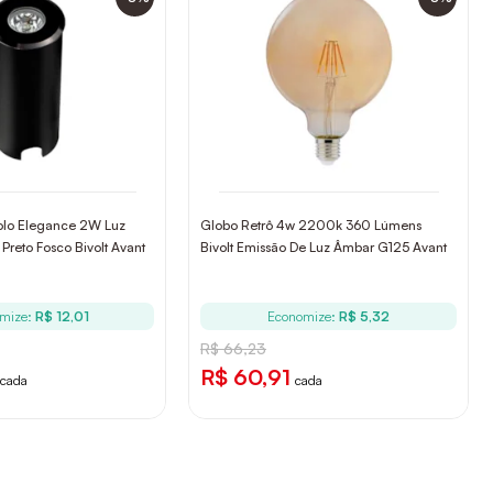
olo Elegance 2W Luz
Globo Retrô 4w 2200k 360 Lúmens
reto Fosco Bivolt Avant
Bivolt Emissão De Luz Âmbar G125 Avant
mize:
R$ 12,01
Economize:
R$ 5,32
R$ 66,23
R$ 60,91
cada
cada