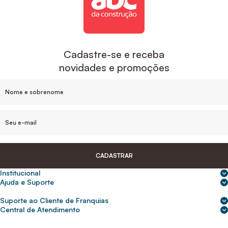
Cadastre-se e receba
novidades e promoções
CADASTRAR
Institucional
Sobre nós
Ajuda e Suporte
Central de Ajuda
Nossas lojas
Suporte ao Cliente de Franquias
Frete e entrega
Para empresas
2ª Via de Boletos - Crédito ABC
Central de Atendimento
Trocas e devoluções
0800 200 0216
Seja um franqueado
Portal de solicitação do titular