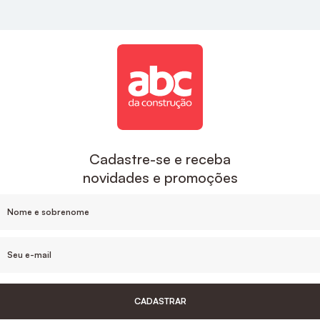
estilo e sofisticação para a sua cozinha.
Acabamentos
A ABC é uma das maiores empresas de
acabamentos no Brasil, aqui você encontra
descontos exclusivos e um suporte de compra que
inclui o desenvolvimento do projeto e
acompanhamento da sua obra, sem contar nas
Cadastre-se e receba
facilidades de pagamento e parcelamento, e nosso
novidades e promoções
estoque de produtos em cada Estado.
Para um banheiro mais sofisticado o
Acabamento
De Monocomando Para Chuveiro Noronha
Cromado Celite
, ou
Acabamento Monocomando
Para Chuveiro 3/4" Cromado Docol
são ótimas
opções de acabamentos.
CADASTRAR