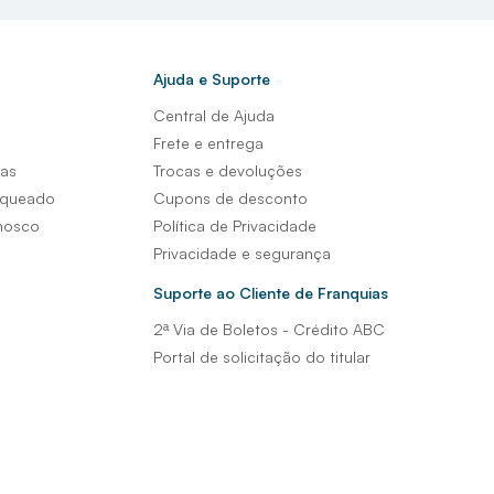
conforto para o seu dia a dia, como o
Aquecedor Central Flex D
etor Solar De Cobre Maxime 200x100cm G2 Com 7 Tubos K
Ajuda e Suporte
Central de Ajuda
 em Iconha?
s
Frete e entrega
sas
Trocas e devoluções
resentes em diversas cidades do estado. As ofertas nas lojas 
nqueado
Cupons de desconto
r.
nosco
Política de Privacidade
Privacidade e segurança
ução
Suporte ao Cliente de Franquias
tas para construir ou reformar, são diversos itens como porce
2ª Via de Boletos - Crédito ABC
eixar qualquer ambiente mais sofisticado. Torneiras, duchas, ch
Portal de solicitação do titular
, móveis, tintas, e vários outros itens com promoções imperdív
 surpreenda!