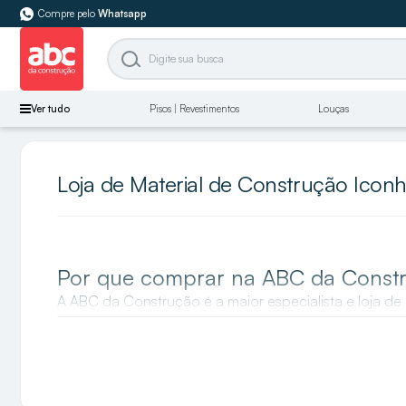
Compre pelo
Whatsapp
Ver tudo
Pisos | Revestimentos
Louças
Loja de Material de Construção Icon
Por que comprar na ABC da Const
A ABC da Construção é a maior especialista e loja d
estilos. Para um banheiro mais sofisticado você enc
Monocomando Para Lavatório De Mesa Like Bica Baix
preços imperdíveis.