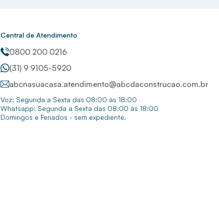
igital Aq-256/2 220v Cardal
, o
Reservatório Térmico
omeco
.
Central de Atendimento
0800 200 0216
(31) 9 9105-5920
de material de construção em Iconha certamente
abcnasuacasa.atendimento@abcdaconstrucao.com.br
Voz: Segunda a Sexta das 08:00 às 18:00
Whatsapp: Segunda a Sexta das 08:00 às 18:00
Domingos e Feriados - sem expediente.
lanatos em grandes formatos com preços acessíveis,
uveiros, e metais sanitários para banheiro. Itens de
eis. É a loja de material de construção completa pra