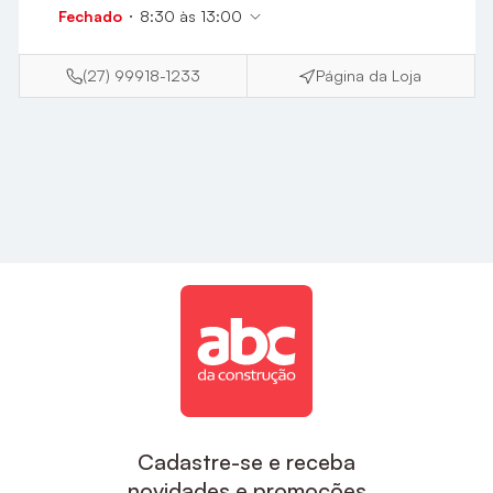
estilo e sofisticação para a sua cozinha.
Fechado
8:30 às 13:00
Acabamentos
(27) 99918-1233
Página da Loja
A ABC é uma das maiores empresas de
acabamentos no Brasil, aqui você encontra
descontos exclusivos e um suporte de compra que
inclui o desenvolvimento do projeto e
acompanhamento da sua obra, sem contar nas
facilidades de pagamento e parcelamento, e nosso
estoque de produtos em cada Estado.
Para um banheiro mais sofisticado o
Acabamento
De Monocomando Para Chuveiro Noronha
Cromado Celite
, ou
Acabamento Monocomando
Para Chuveiro 3/4" Cromado Docol
são ótimas
Cadastre-se e receba
opções de acabamentos.
novidades e promoções