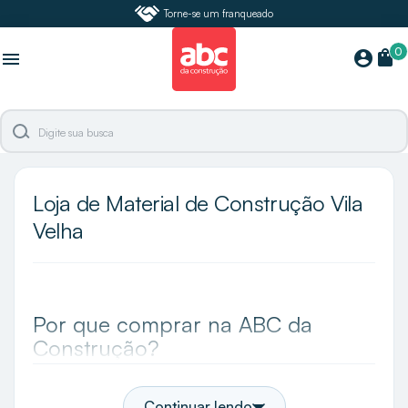
Torne-se um franqueado
0
shopping_bag
account_circle
menu
Loja de Material de Construção Vila
Velha
Por que comprar na ABC da
Construção?
A ABC da Construção é a maior especialista e loja
de acabamentos do Brasil e em Vila Velha você
Continuar lendo