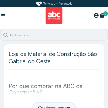
Torne-se um franqueado
0
shopping_bag
account_circle
menu
Loja de Material de Construção São
Gabriel do Oeste
Por que comprar na ABC da
Construção?
A ABC da Construção é a maior especialista e loja
de acabamentos do Brasil e em São Gabriel do
Continuar lendo