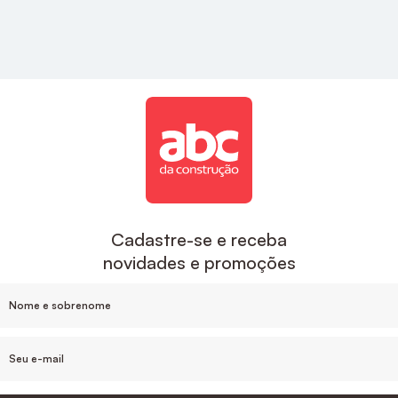
estilo e sofisticação para a sua cozinha.
Acabamentos
A ABC é uma das maiores empresas de
acabamentos no Brasil, aqui você encontra
descontos exclusivos e um suporte de compra que
inclui o desenvolvimento do projeto e
acompanhamento da sua obra, sem contar nas
facilidades de pagamento e parcelamento, e nosso
estoque de produtos em cada Estado.
Cadastre-se e receba
novidades e promoções
Para um banheiro mais sofisticado o
Acabamento
De Monocomando Para Chuveiro Noronha
Cromado Celite
, ou
Acabamento Monocomando
Para Chuveiro 3/4" Cromado Docol
são ótimas
opções de acabamentos.