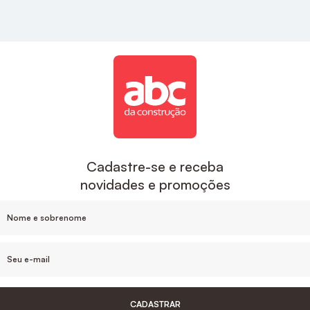
estilo e sofisticação para a sua cozinha.
Acabamentos
A ABC é uma das maiores empresas de
acabamentos no Brasil, aqui você encontra
descontos exclusivos e um suporte de compra que
inclui o desenvolvimento do projeto e
acompanhamento da sua obra, sem contar nas
Cadastre-se e receba
facilidades de pagamento e parcelamento, e nosso
novidades e promoções
estoque de produtos em cada Estado.
Para um banheiro mais sofisticado o
Acabamento
De Monocomando Para Chuveiro Noronha
Cromado Celite
, ou
Acabamento Monocomando
Para Chuveiro 3/4" Cromado Docol
são ótimas
opções de acabamentos.
CADASTRAR