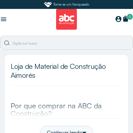
Torne-se um franqueado
0
shopping_bag
account_circle
menu
Loja de Material de Construção
Aimorés
Por que comprar na ABC da
Construção?
A ABC da Construção é a maior especialista e loja
de acabamentos do Brasil e em Aimorés você
Continuar lendo