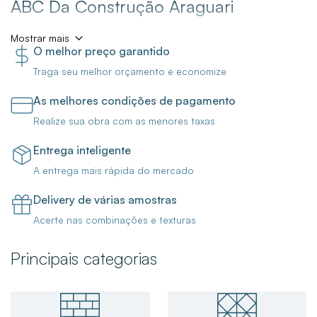
ABC Da Construção Araguari
Mostrar mais
O melhor preço garantido
A Loja ABC da Construção Araguari está com ofertas
Traga seu melhor orçamento e economize
incríveis para você finalizar a sua obra ou reforma! Aqui
você encontra porcelanatos, pisos e revestimentos, metais
As melhores condições de pagamento
para banheiro, torneiras, cubas, duchas e chuveiros, e
Realize sua obra com as menores taxas
muito mais!
Entrega inteligente
Venha nos Conhecer!
A entrega mais rápida do mercado
Delivery de várias amostras
Para trazer mais funcionalidade para o seu banheiro, boas
Acerte nas combinações e texturas
opções são a
Ducha Higiênica Com Derivação Up
Cromada Celite
,
Misturador Monocomando Para Lavatório
Principais categorias
De Mesa Like Bica Baixa C78 2875 Cromada Lorenzetti
e
o
Chuveiro Eletrônico Acqua Duo Ultra 220v 7800w
Branco Lorenzetti
que são produtos essenciais para o seu
banheiro.