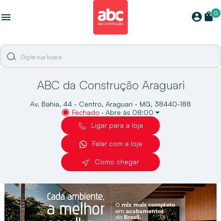
0
shopping_bag
account_circle
menu
ABC da Construção Araguari
Av. Bahia, 44 - Centro, Araguari - MG, 38440-188
Fechado
-
Abre às 08:00
Ligar para a loja
Falar com a loja
Como chegar