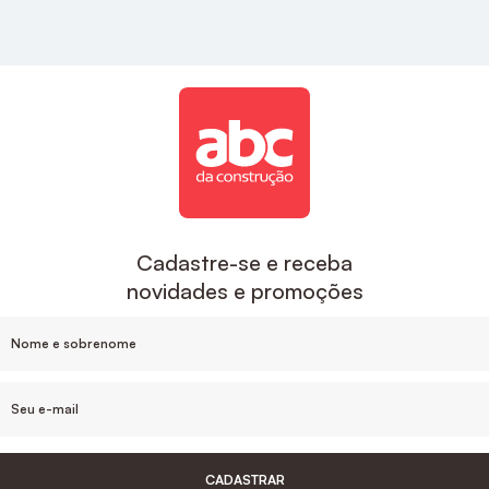
estilo e sofisticação para a sua cozinha.
Acabamentos
A ABC é uma das maiores empresas de
acabamentos no Brasil, aqui você encontra
descontos exclusivos e um suporte de compra que
inclui o desenvolvimento do projeto e
acompanhamento da sua obra, sem contar nas
Cadastre-se e receba
facilidades de pagamento e parcelamento, e nosso
novidades e promoções
estoque de produtos em cada Estado.
Para um banheiro mais sofisticado o
Acabamento
De Monocomando Para Chuveiro Noronha
Cromado Celite
, ou
Acabamento Monocomando
Para Chuveiro 3/4" Cromado Docol
são ótimas
opções de acabamentos.
CADASTRAR