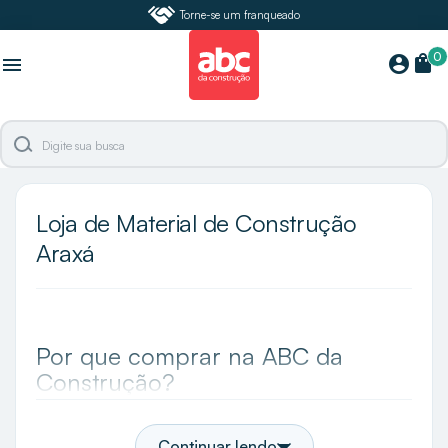
Torne-se um franqueado
0
shopping_bag
account_circle
menu
Loja de Material de Construção
Araxá
Por que comprar na ABC da
Construção?
A ABC da Construção é a maior especialista e loja
de acabamentos do Brasil e em Araxá você
Continuar lendo