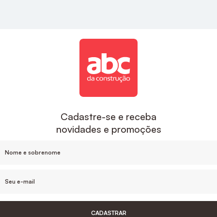
estilo e sofisticação para a sua cozinha.
Acabamentos
A ABC é uma das maiores empresas de
acabamentos no Brasil, aqui você encontra
descontos exclusivos e um suporte de compra que
inclui o desenvolvimento do projeto e
acompanhamento da sua obra, sem contar nas
Cadastre-se e receba
facilidades de pagamento e parcelamento, e nosso
novidades e promoções
estoque de produtos em cada Estado.
Para um banheiro mais sofisticado o
Acabamento
De Monocomando Para Chuveiro Noronha
Cromado Celite
, ou
Acabamento Monocomando
Para Chuveiro 3/4" Cromado Docol
são ótimas
opções de acabamentos.
CADASTRAR