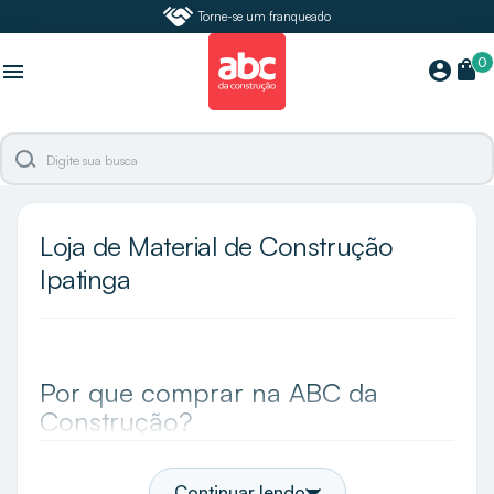
Torne-se um franqueado
0
shopping_bag
account_circle
menu
Loja de Material de Construção
Ipatinga
Por que comprar na ABC da
Construção?
A ABC da Construção é a maior especialista e loja
de acabamentos do Brasil e em Ipatinga você
Continuar lendo