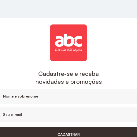
estilo e sofisticação para a sua cozinha.
Acabamentos
A ABC é uma das maiores empresas de
acabamentos no Brasil, aqui você encontra
descontos exclusivos e um suporte de compra que
inclui o desenvolvimento do projeto e
acompanhamento da sua obra, sem contar nas
Cadastre-se e receba
facilidades de pagamento e parcelamento, e nosso
novidades e promoções
estoque de produtos em cada Estado.
Para um banheiro mais sofisticado o
Acabamento
De Monocomando Para Chuveiro Noronha
Cromado Celite
, ou
Acabamento Monocomando
Para Chuveiro 3/4" Cromado Docol
são ótimas
opções de acabamentos.
CADASTRAR