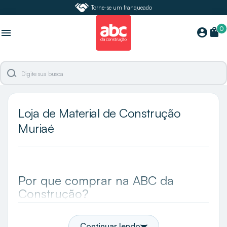
Torne-se um franqueado
0
shopping_bag
account_circle
menu
Loja de Material de Construção
Muriaé
Por que comprar na ABC da
Construção?
A ABC da Construção é a maior especialista e loja
de acabamentos do Brasil e em Muriaé você
Continuar lendo