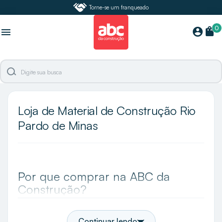
Torne-se um franqueado
0
shopping_bag
account_circle
menu
Loja de Material de Construção Rio
Pardo de Minas
Por que comprar na ABC da
Construção?
A ABC da Construção é a maior especialista e loja
de acabamentos do Brasil e em Rio Pardo de Minas
Continuar lendo