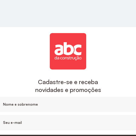
estilo e sofisticação para a sua cozinha.
Acabamentos
A ABC é uma das maiores empresas de
acabamentos no Brasil, aqui você encontra
descontos exclusivos e um suporte de compra que
inclui o desenvolvimento do projeto e
acompanhamento da sua obra, sem contar nas
facilidades de pagamento e parcelamento, e nosso
estoque de produtos em cada Estado.
Cadastre-se e receba
novidades e promoções
Para um banheiro mais sofisticado o
Acabamento
De Monocomando Para Chuveiro Noronha
Cromado Celite
, ou
Acabamento Monocomando
Para Chuveiro 3/4" Cromado Docol
são ótimas
opções de acabamentos.