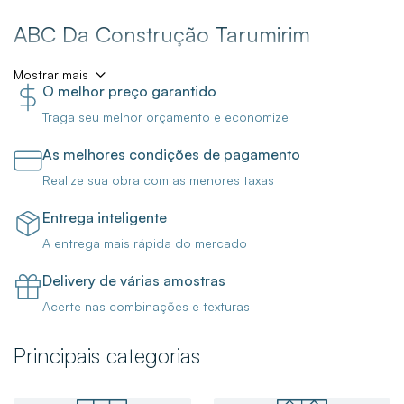
ABC Da Construção Tarumirim
Mostrar mais
O melhor preço garantido
A Loja ABC da Construção Tarumirim está com ofertas
Traga seu melhor orçamento e economize
incríveis para você finalizar a sua obra ou reforma! Aqui
você encontra porcelanatos, pisos e revestimentos, metais
As melhores condições de pagamento
para banheiro, torneiras, cubas, duchas e chuveiros, e
Realize sua obra com as menores taxas
muito mais!
Entrega inteligente
Venha nos Conhecer!
A entrega mais rápida do mercado
Delivery de várias amostras
Para trazer mais funcionalidade para o seu banheiro, boas
Acerte nas combinações e texturas
opções são a
Ducha Higiênica Com Derivação Up
Cromada Celite
,
Misturador Monocomando Para Lavatório
Principais categorias
De Mesa Like Bica Baixa C78 2875 Cromada Lorenzetti
e
o
Chuveiro Eletrônico Acqua Duo Ultra 220v 7800w
Branco Lorenzetti
que são produtos essenciais para o seu