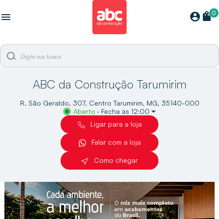
0
shopping_bag
account_circle
menu
ABC da Construção Tarumirim
R. São Geraldo, 307, Centro Tarumirim, MG, 35140-000
Aberto
-
Fecha às 12:00
Ligar para a loja
Falar com a loja
Como chegar