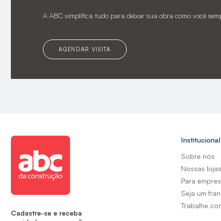
A ABC simplifica tudo para deixar sua obra como você sem
AGENDAR VISITA
Institucional
Sobre nós
Nossas loja
Para empre
Seja um fra
Trabalhe co
Cadastre-se e receba