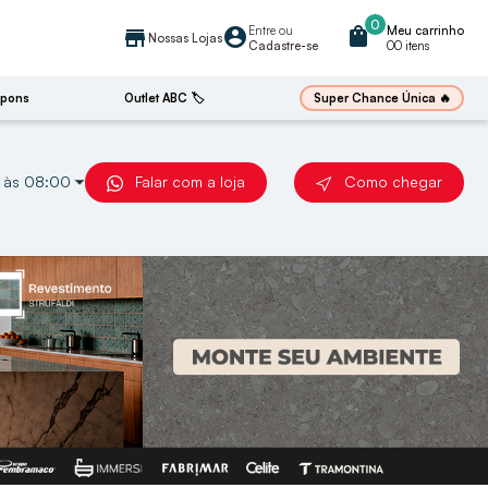
0
Entre
ou
shopping_bag
Meu carrinho
account_circle
store
Nossas Lojas
Cadastre-se
00 itens
🔥
Super Chance Única
pons
Outlet ABC 🏷️
Falar com a loja
Como chegar
 às 08:00