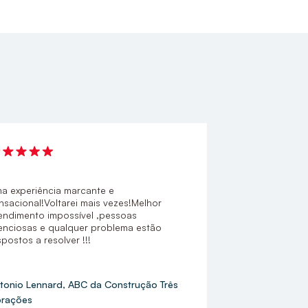
a experiência marcante e
nsacional!Voltarei mais vezes!Melhor
endimento impossível ,pessoas
enciosas e qualquer problema estão
spostos a resolver !!!
tonio Lennard, ABC da Construção Três
rações