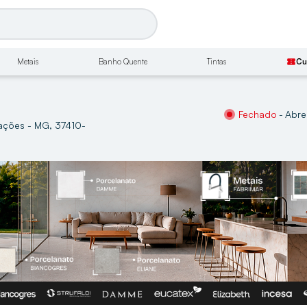
Metais
Banho Quente
Tintas
confirmation_number
Cu
Fechado
-
Abre
rações - MG, 37410-