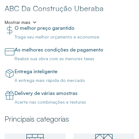
ABC Da Construção Uberaba
Mostrar mais
O melhor preço garantido
A Loja ABC da Construção Uberaba está com ofertas
Traga seu melhor orçamento e economize
incríveis para você finalizar a sua obra ou reforma! Aqui
você encontra porcelanatos, pisos e revestimentos, metais
As melhores condições de pagamento
para banheiro, torneiras, cubas, duchas e chuveiros, e
Realize sua obra com as menores taxas
muito mais!
Entrega inteligente
Venha nos Conhecer!
A entrega mais rápida do mercado
Delivery de várias amostras
Para trazer mais funcionalidade para o seu banheiro, boas
Acerte nas combinações e texturas
opções são a
Ducha Higiênica Com Derivação Like
Cromada Celite
,
Misturador Monocomando Para Lavatório
Principais categorias
De Mesa Lift Bica Baixa Cromado Docol
e o
Chuveiro
Eletrônico Acqua Duo Ultra 220v 7800w Branco
Lorenzetti
que são produtos essenciais para o seu