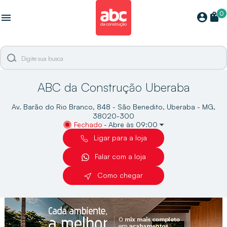
0
shopping_bag
account_circle
menu
ABC da Construção Uberaba
Av. Barão do Rio Branco, 848 - São Benedito, Uberaba - MG,
38020-300
Fechado
-
Abre às 09:00
Ligar para a loja
Falar com a loja
Como chegar