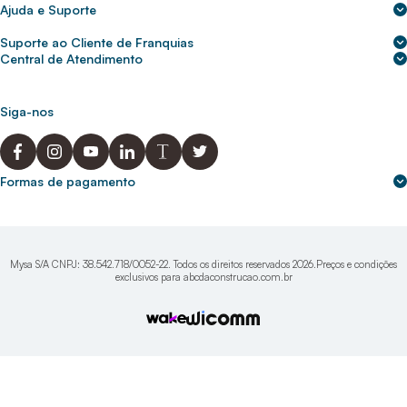
Sobre nós
Ajuda e Suporte
Central de Ajuda
Nossas lojas
Suporte ao Cliente de Franquias
Frete e entrega
Para empresas
2ª Via de Boletos - Crédito ABC
Central de Atendimento
Trocas e devoluções
0800 200 0216
Seja um franqueado
Portal de solicitação do titular
Cupons de desconto
Trabalhe conosco
(31) 9 9105-5920
Siga-nos
Política de Privacidade
abcnasuacasa.atendimento@abcdaconstrucao.com.br
Privacidade e segurança
Voz: Segunda a Sexta das 08:00 às 18:00
Whatsapp: Segunda a Sexta das 08:00 às 18:00
Formas de pagamento
Domingos e Feriados - sem expediente.
Mysa S/A CNPJ: 38.542.718/0052-22. Todos os direitos reservados 2026.Preços e condições
exclusivos para abcdaconstrucao.com.br