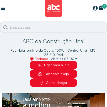
0
shopping_bag
account_circle
menu
ABC da Construção Unaí
Rua Natal Justino da Costa, 1009, - Centro, Unaí - MG,
38.610-044
Fechado
-
Abre às 08:00
Ligar para a loja
Falar com a loja
Como chegar