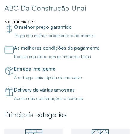
ABC Da Construção Unaí
Mostrar mais
O melhor preço garantido
A Loja ABC da Construção Unaí está com ofertas incríveis
Traga seu melhor orçamento e economize
para você finalizar a sua obra ou reforma! Aqui você
encontra porcelanatos, pisos e revestimentos, metais para
As melhores condições de pagamento
banheiro, torneiras, cubas, duchas e chuveiros, e muito
Realize sua obra com as menores taxas
mais!
Entrega inteligente
Venha nos Conhecer!
A entrega mais rápida do mercado
Delivery de várias amostras
Para trazer mais funcionalidade para o seu banheiro, boas
Acerte nas combinações e texturas
opções são a
Ducha Higiênica Com Derivação Like
Cromada Celite
,
Misturador Monocomando Para Lavatório
Principais categorias
De Mesa Lift Bica Baixa Cromado Docol
e o
Chuveiro
Eletrônico Acqua Duo Ultra 220v 7800w Branco
Lorenzetti
que são produtos essenciais para o seu