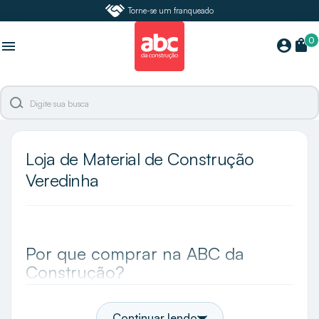
Torne-se um franqueado
0
shopping_bag
account_circle
menu
Loja de Material de Construção
Veredinha
Por que comprar na ABC da
Construção?
A ABC da Construção é a maior especialista e loja
de acabamentos do Brasil e em Veredinha você
Continuar lendo