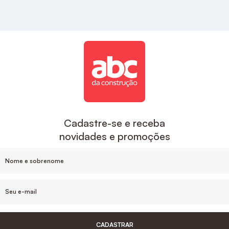
estilo e sofisticação para a sua cozinha.
Acabamentos
A ABC é uma das maiores empresas de
acabamentos no Brasil, aqui você encontra
descontos exclusivos e um suporte de compra que
inclui o desenvolvimento do projeto e
acompanhamento da sua obra, sem contar nas
Cadastre-se e receba
facilidades de pagamento e parcelamento, e nosso
novidades e promoções
estoque de produtos em cada Estado.
Para um banheiro mais sofisticado o
Acabamento
De Monocomando Para Chuveiro Noronha
Cromado Celite
, ou
Acabamento Monocomando
Para Chuveiro 3/4" Cromado Docol
são ótimas
opções de acabamentos.
CADASTRAR