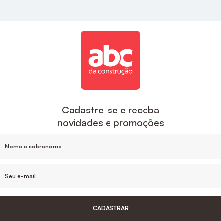
estilo e sofisticação para a sua cozinha.
Acabamentos
A ABC é uma das maiores empresas de
acabamentos no Brasil, aqui você encontra
descontos exclusivos e um suporte de compra que
inclui o desenvolvimento do projeto e
acompanhamento da sua obra, sem contar nas
Cadastre-se e receba
facilidades de pagamento e parcelamento, e nosso
novidades e promoções
estoque de produtos em cada Estado.
Para um banheiro mais sofisticado o
Acabamento
De Monocomando Para Chuveiro Noronha
Cromado Celite
, ou
Acabamento Monocomando
Para Chuveiro 3/4" Cromado Docol
são ótimas
opções de acabamentos.
CADASTRAR