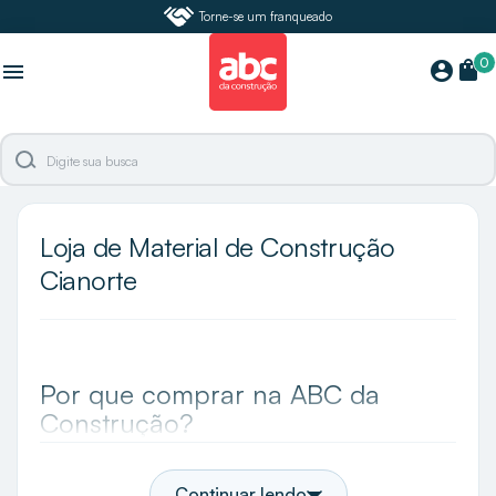
Torne-se um franqueado
0
shopping_bag
account_circle
menu
Loja de Material de Construção
Cianorte
Por que comprar na ABC da
Construção?
A ABC da Construção é a maior especialista e loja
de acabamentos do Brasil e em Cianorte você
Continuar lendo