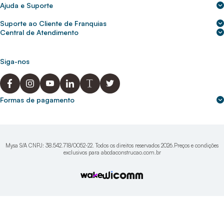
Sobre nós
Ajuda e Suporte
Central de Ajuda
Nossas lojas
Suporte ao Cliente de Franquias
Frete e entrega
Para empresas
2ª Via de Boletos - Crédito ABC
Central de Atendimento
Trocas e devoluções
0800 200 0216
Seja um franqueado
Portal de solicitação do titular
Cupons de desconto
Trabalhe conosco
(31) 9 9105-5920
Siga-nos
Política de Privacidade
abcnasuacasa.atendimento@abcdaconstrucao.com.br
Privacidade e segurança
Voz: Segunda a Sexta das 08:00 às 18:00
Whatsapp: Segunda a Sexta das 08:00 às 18:00
Formas de pagamento
Domingos e Feriados - sem expediente.
Mysa S/A CNPJ: 38.542.718/0052-22. Todos os direitos reservados 2026.Preços e condições
exclusivos para abcdaconstrucao.com.br