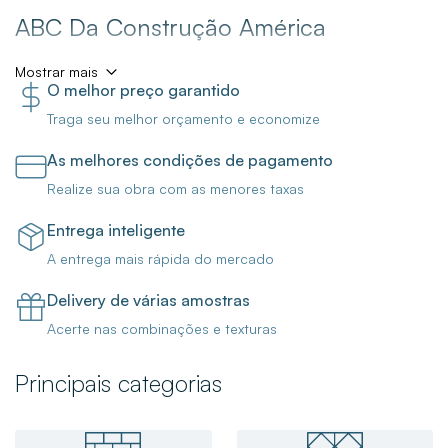
ABC Da Construção América
Mostrar mais
O melhor preço garantido
A Loja ABC da Construção América está com ofertas
Traga seu melhor orçamento e economize
incríveis para você finalizar a sua obra ou reforma! Aqui
você encontra porcelanatos, pisos e revestimentos, metais
As melhores condições de pagamento
para banheiro, torneiras, cubas, duchas e chuveiros, e
Realize sua obra com as menores taxas
muito mais!
Entrega inteligente
Venha nos Conhecer!
A entrega mais rápida do mercado
Delivery de várias amostras
Para trazer mais funcionalidade para o seu banheiro, boas
Acerte nas combinações e texturas
opções são a
Ducha Higiênica Com Derivação Up
Cromada Celite
,
Misturador Monocomando Para Lavatório
Principais categorias
De Mesa Like Bica Baixa C78 2875 Cromada Lorenzetti
e
o
Chuveiro Eletrônico Acqua Duo Ultra 220v 7800w
Branco Lorenzetti
que são produtos essenciais para o seu