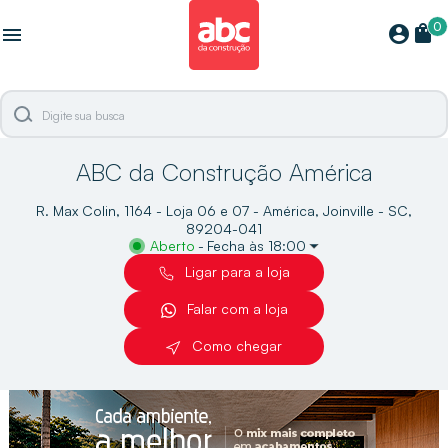
0
shopping_bag
account_circle
menu
ABC da Construção América
R. Max Colin, 1164 - Loja 06 e 07 - América, Joinville - SC,
89204-041
Aberto
-
Fecha às 18:00
Ligar para a loja
Falar com a loja
Como chegar