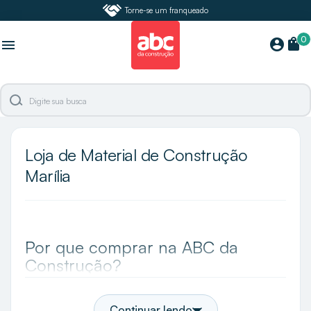
Torne-se um franqueado
0
shopping_bag
account_circle
menu
Loja de Material de Construção
Marília
Por que comprar na ABC da
Construção?
A ABC da Construção é a maior especialista e loja
de acabamentos do Brasil e em Marília você
Continuar lendo