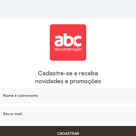
estilo e sofisticação para a sua cozinha.
Acabamentos
A ABC é uma das maiores empresas de
acabamentos no Brasil, aqui você encontra
descontos exclusivos e um suporte de compra que
inclui o desenvolvimento do projeto e
acompanhamento da sua obra, sem contar nas
Cadastre-se e receba
facilidades de pagamento e parcelamento, e nosso
novidades e promoções
estoque de produtos em cada Estado.
Para um banheiro mais sofisticado o
Acabamento
De Monocomando Para Chuveiro Noronha
Cromado Celite
, ou
Acabamento Monocomando
Para Chuveiro 3/4" Cromado Docol
são ótimas
opções de acabamentos.
CADASTRAR