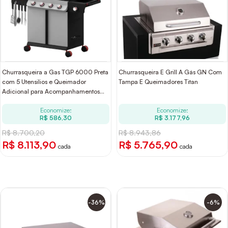
Churrasqueira a Gas TGP 6000 Preta
Churrasqueira E Grill A Gás GN Com
com 5 Utensilios e Queimador
Tampa E Queimadores Titan
Adicional para Acompanhamentos
Tramontina
Economize:
Economize:
R$ 586,30
R$ 3.177,96
R$ 8.700,20
R$ 8.943,86
R$ 8.113,90
R$ 5.765,90
cada
cada
-36%
-6%