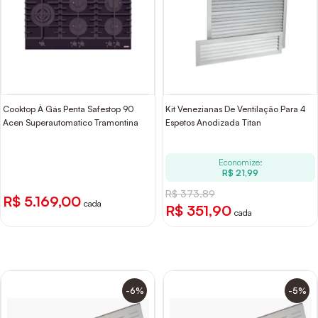
Cooktop À Gás Penta Safestop 90
Kit Venezianas De Ventilação Para 4
Acen Superautomatico Tramontina
Espetos Anodizada Titan
Economize:
R$ 21,99
R$ 373,89
R$ 5.169,00
cada
R$ 351,90
cada
-6%
-5%