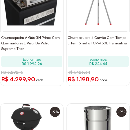
Churrasqueira A Gás GN Prime Com
Churrasqueira à Carvão Com Tampa
Queimadores E Visor De Vidro
E Termômetro TCP-450L Tramontina
Suprema Titan
Economize:
Economize:
R$ 1.992,26
R$ 224,44
R$ 6.292,16
R$ 1.423,34
R$ 4.299,90
R$ 1.198,90
cada
cada
-9%
-9%