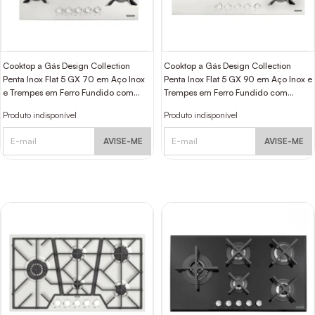
Cooktop a Gás Design Collection
Cooktop a Gás Design Collection
Penta Inox Flat 5 GX 70 em Aço Inox
Penta Inox Flat 5 GX 90 em Aço Inox e
e Trempes em Ferro Fundido com
Trempes em Ferro Fundido com
Acendimento Automático e 5
Acendimento Automático e 5 Bocas
Produto indisponível
Produto indisponível
Queimadores Tramontina
Tramontina
AVISE-ME
AVISE-ME