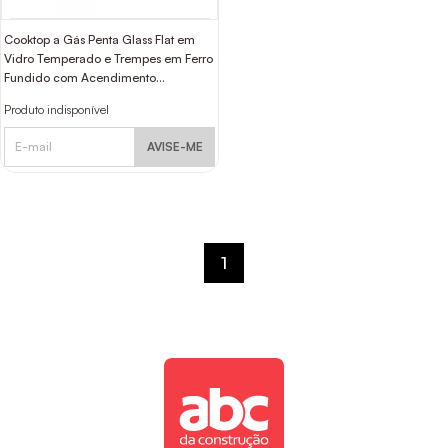
Cooktop a Gás Penta Glass Flat em
Vidro Temperado e Trempes em Ferro
Fundido com Acendimento
Automático 5 Queimadores
Produto indisponível
Tramontina Design Collection
AVISE-ME
1