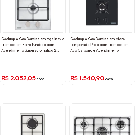
Cooktop a Gás Dominó em Aço Inox e
Cooktop a Gás Dominó em Vidro
Trempes em Ferro Fundido com
Temperado Preto com Trempes em
Acendimento Superautomático 2
Aço Carbono e Acendimento
Queimadores Tramontina
superautomático 2 Bocas Tramontina
R$ 2.032,05
R$ 1.540,90
cada
cada