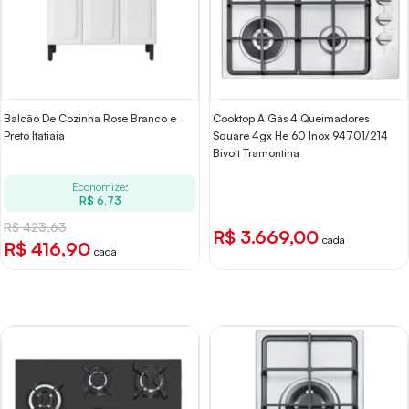
Balcão De Cozinha Rose Branco e
Cooktop A Gás 4 Queimadores
Preto Itatiaia
Square 4gx He 60 Inox 94701/214
Bivolt Tramontina
Economize:
R$ 6,73
R$ 423,63
R$ 3.669,00
cada
R$ 416,90
cada