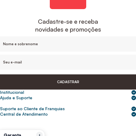
Cadastre-se e receba
novidades e promoções
CADASTRAR
Institucional
Sobre nós
Ajuda e Suporte
Central de Ajuda
Nossas lojas
Suporte ao Cliente de Franquias
Frete e entrega
Para empresas
2ª Via de Boletos - Crédito ABC
Central de Atendimento
Trocas e devoluções
0800 200 0216
Seja um franqueado
Portal de solicitação do titular
Cupons de desconto
Trabalhe conosco
(31) 9 9105-5920
Siga-nos
Política de Privacidade
Garanta