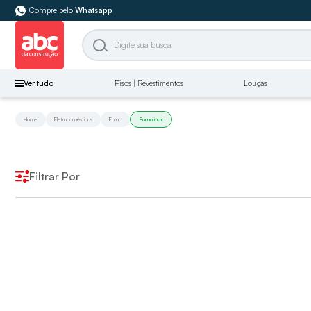
Compre pelo
Whatsapp
Ver tudo
Pisos | Revestimentos
Louças
Home
Eletrodomésticos
Forno
Forno inox
Filtrar Por