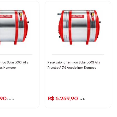
mico Solar 300l Alta
Reservatório Térmico Solar 300l Alta
nox Komeco
Pressão A316 Anodo Inox Komeco
,90
R$ 6.259,90
cada
cada