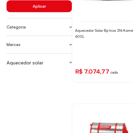
Aplicar
Categoria
Aquecedor Solar Bp Inox 316 Kom
AQUECIMENTO SOLAR
600L
RESERVATORIO TERMICO
Marcas
KOMECO
RESERVATÓRIOS
Aquecedor solar
RESERVATORIO TERMICO
R$ 7.074,77
cada