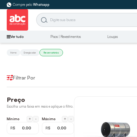
Compre pelo
Whatsapp
Ver tudo
Pisos | Revestimentos
Louças
Home
Energia solar
Reservatórios
Filtrar Por
Preço
Escolha uma faixa em reais e aplique o filtro.
+
-
+
-
Mínimo
Máximo
R$
R$