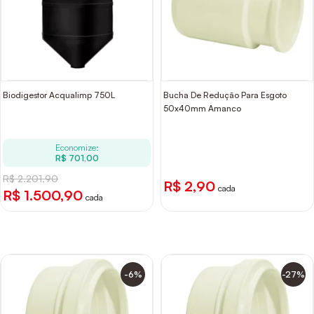
Biodigestor Acqualimp 750L
Bucha De Redução Para Esgoto
50x40mm Amanco
Economize:
R$ 701,00
R$ 2.201,90
R$ 2,90
cada
R$ 1.500,90
cada
-6%
-27%