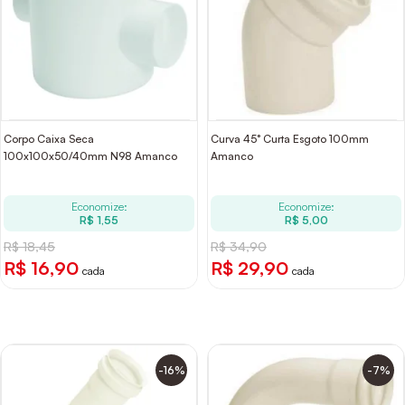
Corpo Caixa Seca
Curva 45° Curta Esgoto 100mm
100x100x50/40mm N98 Amanco
Amanco
Economize:
Economize:
R$ 1,55
R$ 5,00
R$ 18,45
R$ 34,90
R$ 16,90
R$ 29,90
cada
cada
-16%
-7%