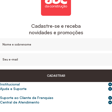
Cadastre-se e receba
novidades e promoções
CADASTRAR
Institucional
Sobre nós
Ajuda e Suporte
Central de Ajuda
Nossas lojas
Suporte ao Cliente de Franquias
Frete e entrega
Para empresas
2ª Via de Boletos - Crédito ABC
Central de Atendimento
Trocas e devoluções
0800 200 0216
Seja um franqueado
Portal de solicitação do titular
Cupons de desconto