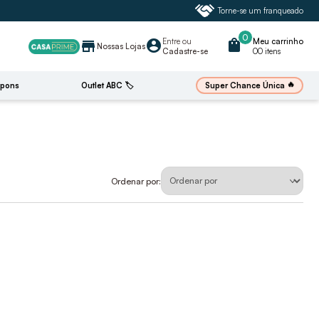
Torne-se um franqueado
0
Entre
ou
shopping_bag
Meu carrinho
account_circle
store
Nossas Lojas
Cadastre-se
00 itens
🔥
Super Chance Única
pons
Outlet ABC 🏷️
Ordenar por: