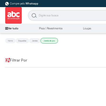
Compre pelo
Whatsapp
Ver tudo
Pisos | Revestimentos
Louças
Home
Esquadrias
Janelas
Janela de pvc
Filtrar Por