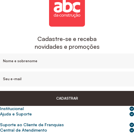
Cadastre-se e receba
novidades e promoções
CADASTRAR
Institucional
Sobre nós
Ajuda e Suporte
Central de Ajuda
Nossas lojas
Suporte ao Cliente de Franquias
Frete e entrega
Para empresas
2ª Via de Boletos - Crédito ABC
Central de Atendimento